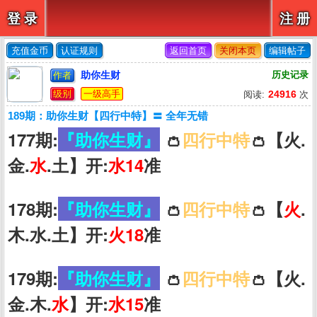
登 录
注 册
充值金币
认证规则
返回首页
关闭本页
编辑帖子
助你生财
历史记录
作者
级别
一级高手
24916
阅读:
次
189期：助你生财【四行中特】〓 全年无错
177期:
『助你生财』
👛
四行中特
👛【火.
金.
水
.土】开:
水14
准
178期:
『助你生财』
👛
四行中特
👛【
火
.
木.水.土】开:
火18
准
179期:
『助你生财』
👛
四行中特
👛【火.
金.木.
水
】开:
水15
准