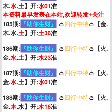
木.
水
.土】开:
水01
准
本资料最早发表在本站,欢迎转发+关注
185期:
『助你生财』
👛
四行中特
👛【金.
木.水.
土
】开:
土36
准
186期:
『助你生财』
👛
四行中特
👛【火.
金.
水
.土】开:
水23
准
187期:
『助你生财』
👛
四行中特
👛【火.
金.
水
.土】开:
水01
准
188期:
『助你生财』
👛
四行中特
👛【火.
金.
木
.水】开:
木16
准