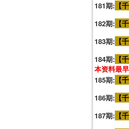
181期:
【千
182期:
【千
183期:
【千
184期:
【千
本资料最早
185期:
【千
186期:
【千
187期:
【千