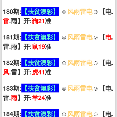
180期:
【扶贫澳彩】
☺️
风雨雷电
☺️【电.
雷
.雨】开:
狗21
准
181期:
【扶贫澳彩】
☺️
风雨雷电
☺️【
电
.
雷.雨】开:
鼠19
准
182期:
【扶贫澳彩】
☺️
风雨雷电
☺️【电.
风
.雷】开:
虎41
准
183期:
【扶贫澳彩】
☺️
风雨雷电
☺️【电.
雷.
雨
】开:
羊24
准
184期:
【扶贫澳彩】
☺️
风雨雷电
☺️【电.