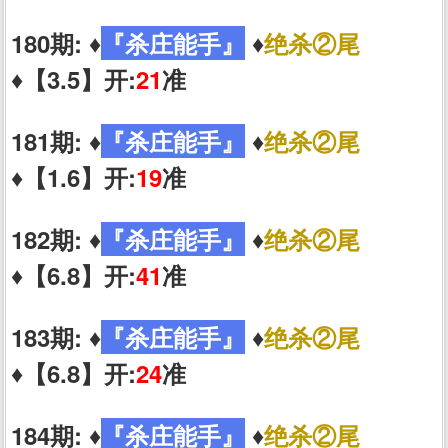
180期: ♦️
『杀庄能手』
♦️
绝杀②尾
♦️【3.5】开:
21
准
181期: ♦️
『杀庄能手』
♦️
绝杀②尾
♦️【1.6】开:
19
准
182期: ♦️
『杀庄能手』
♦️
绝杀②尾
♦️【6.8】开:
41
准
183期: ♦️
『杀庄能手』
♦️
绝杀②尾
♦️【6.8】开:
24
准
184期: ♦️
『杀庄能手』
♦️
绝杀②尾