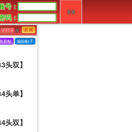
账号：
密码：
关 闭
23385
读
次
表新帖
编辑帖子
单3头双】
单4头单】
单4头双】