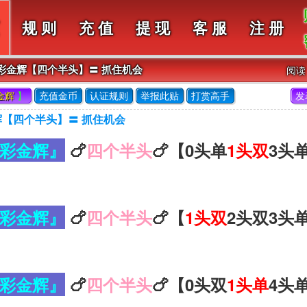
规 则
充 值
提 现
客 服
注 册
六彩金辉【四个半头】〓 抓住机会
阅
金辉
】
充值金币
认证规则
举报此贴
打赏高手
发
辉【四个半头】〓 抓住机会
彩金辉』
🍗
四个半头
🍗【0头单
1头双
3头
彩金辉』
🍗
四个半头
🍗【
1头双
2头双3头
彩金辉』
🍗
四个半头
🍗【0头双
1头单
4头