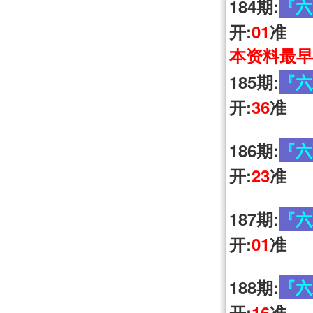
184期:
『六
开:
01
准
本资料最早
185期:
『六
开:
36
准
186期:
『六
开:
23
准
187期:
『六
开:
01
准
188期:
『六
开:
16
准