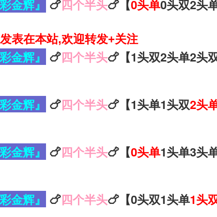
彩金辉』
🍗
四个半头
🍗【
0头单
0头双2头
发表在本站,欢迎转发+关注
彩金辉』
🍗
四个半头
🍗【1头双2头单2头
彩金辉』
🍗
四个半头
🍗【1头单1头双
2头
彩金辉』
🍗
四个半头
🍗【
0头单
1头单3头
彩金辉』
🍗
四个半头
🍗【0头双1头单
1头