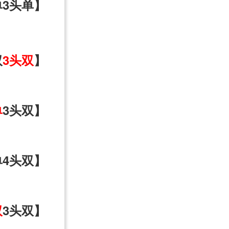
单3头单】
双
3头双
】
单
3头双】
单4头双】
双
3头双】