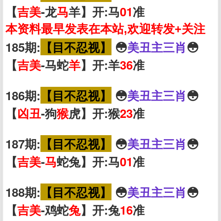
【
吉美
-龙
马
羊】开:马
01
准
本资料最早发表在本站,欢迎转发+关注
185期:
【目不忍视】
😳
美丑主三肖
😳
【
吉美
-马蛇
羊
】开:羊
36
准
186期:
【目不忍视】
😳
美丑主三肖
😳
【
凶丑
-狗
猴
虎】开:猴
23
准
187期:
【目不忍视】
😳
美丑主三肖
😳
【
吉美
-
马
蛇兔】开:马
01
准
188期:
【目不忍视】
😳
美丑主三肖
😳
【
吉美
-鸡蛇
兔
】开:兔
16
准