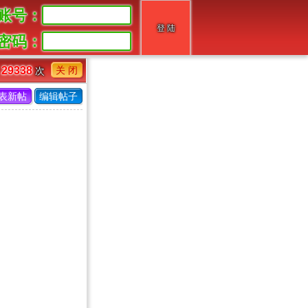
账号：
密码：
关 闭
29338
读
次
表新帖
编辑帖子