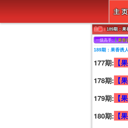
主 页
主题：
189期：
一级高手:
【
果香
189期：果香诱
177期:
【果
178期:
【果
179期:
【果
180期:
【果