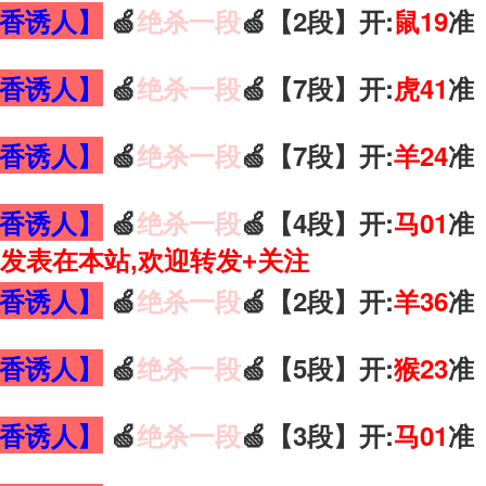
香诱人】
🍏
绝杀一段
🍏【2段】开:
鼠19
准
香诱人】
🍏
绝杀一段
🍏【7段】开:
虎41
准
香诱人】
🍏
绝杀一段
🍏【7段】开:
羊24
准
香诱人】
🍏
绝杀一段
🍏【4段】开:
马01
准
发表在本站,欢迎转发+关注
香诱人】
🍏
绝杀一段
🍏【2段】开:
羊36
准
香诱人】
🍏
绝杀一段
🍏【5段】开:
猴23
准
香诱人】
🍏
绝杀一段
🍏【3段】开:
马01
准