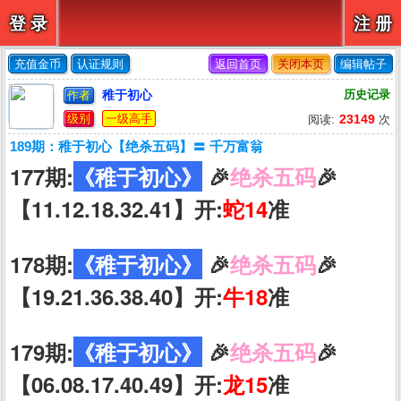
登 录
注 册
充值金币
认证规则
返回首页
关闭本页
编辑帖子
稚于初心
历史记录
作者
级别
一级高手
23149
阅读:
次
189期：稚于初心【绝杀五码】〓 千万富翁
177期:
《稚于初心》
🎉
绝杀五码
🎉
【11.12.18.32.41】开:
蛇14
准
178期:
《稚于初心》
🎉
绝杀五码
🎉
【19.21.36.38.40】开:
牛18
准
179期:
《稚于初心》
🎉
绝杀五码
🎉
【06.08.17.40.49】开:
龙15
准