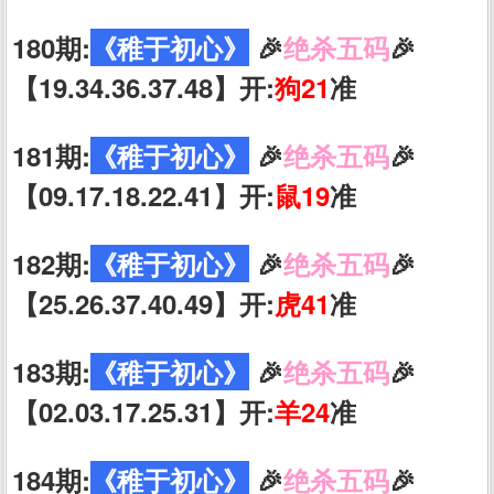
180期:
《稚于初心》
🎉
绝杀五码
🎉
【19.34.36.37.48】开:
狗21
准
181期:
《稚于初心》
🎉
绝杀五码
🎉
【09.17.18.22.41】开:
鼠19
准
182期:
《稚于初心》
🎉
绝杀五码
🎉
【25.26.37.40.49】开:
虎41
准
183期:
《稚于初心》
🎉
绝杀五码
🎉
【02.03.17.25.31】开:
羊24
准
184期:
《稚于初心》
🎉
绝杀五码
🎉