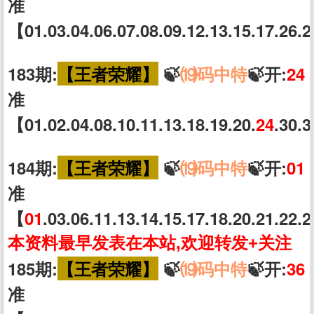
准
【01.03.04.06.07.08.09.12.13.15.17.26.2
183期:
【王者荣耀】
🍃
⒆码中特
🍃开:
24
准
【01.02.04.08.10.11.13.18.19.20.
24
.30.
184期:
【王者荣耀】
🍃
⒆码中特
🍃开:
01
准
【
01
.03.06.11.13.14.15.17.18.20.21.22.
本资料最早发表在本站,欢迎转发+关注
185期:
【王者荣耀】
🍃
⒆码中特
🍃开:
36
准