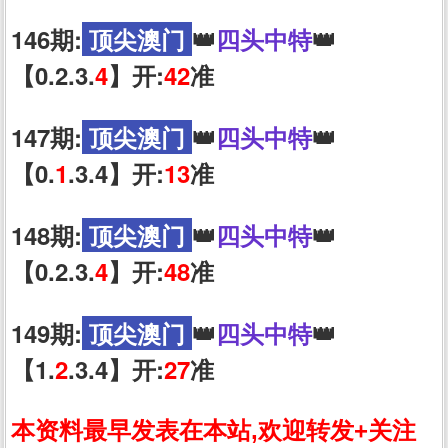
146期:
顶尖澳门
👑
四头中特
👑
【0.2.3.
4
】开:
42
准
147期:
顶尖澳门
👑
四头中特
👑
【0.
1
.3.4】开:
13
准
148期:
顶尖澳门
👑
四头中特
👑
【0.2.3.
4
】开:
48
准
149期:
顶尖澳门
👑
四头中特
👑
【1.
2
.3.4】开:
27
准
本资料最早发表在本站,欢迎转发+关注