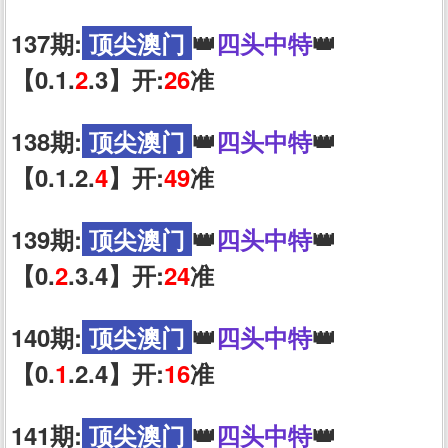
137期:
顶尖澳门
👑
四头中特
👑
【0.1.
2
.3】开:
26
准
138期:
顶尖澳门
👑
四头中特
👑
【0.1.2.
4
】开:
49
准
139期:
顶尖澳门
👑
四头中特
👑
【0.
2
.3.4】开:
24
准
140期:
顶尖澳门
👑
四头中特
👑
【0.
1
.2.4】开:
16
准
141期:
顶尖澳门
👑
四头中特
👑