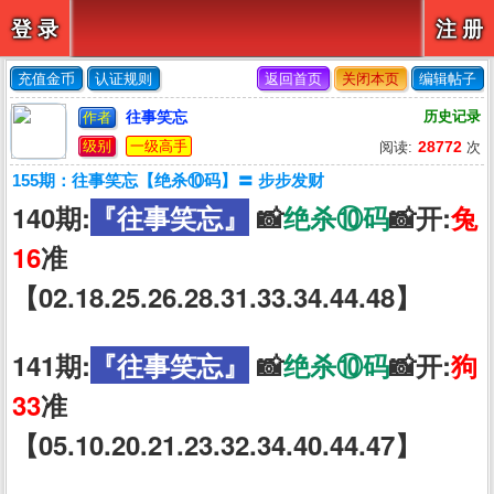
登 录
注 册
充值金币
认证规则
返回首页
关闭本页
编辑帖子
往事笑忘
历史记录
作者
级别
一级高手
28772
阅读:
次
155期：往事笑忘【绝杀⑩码】〓 步步发财
140期:
『往事笑忘』
📸
绝杀⑩码
📸开:
兔
16
准
【02.18.25.26.28.31.33.34.44.48】
141期:
『往事笑忘』
📸
绝杀⑩码
📸开:
狗
33
准
【05.10.20.21.23.32.34.40.44.47】