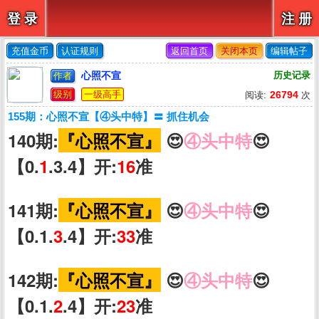
登 录
注 册
充值金币
认证规则
返回首页
关闭本页
编辑帖子
心照不宣
历史记录
作者
级别
一级高手
26794
阅读:
次
155期：心照不宣【④头中特】〓 抓住机会
140期:
『心照不宣』
😍
④头中特
😍
【0.
1
.3.4】开:
16
准
141期:
『心照不宣』
😍
④头中特
😍
【0.1.
3
.4】开:
33
准
142期:
『心照不宣』
😍
④头中特
😍
【0.1.
2
.4】开:
23
准