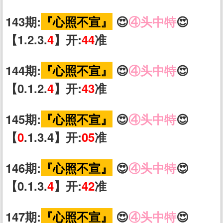
143期:
『心照不宣』
😍
④头中特
😍
【1.2.3.
4
】开:
44
准
144期:
『心照不宣』
😍
④头中特
😍
【0.1.2.
4
】开:
43
准
145期:
『心照不宣』
😍
④头中特
😍
【
0
.1.3.4】开:
05
准
146期:
『心照不宣』
😍
④头中特
😍
【0.1.3.
4
】开:
42
准
147期:
『心照不宣』
😍
④头中特
😍