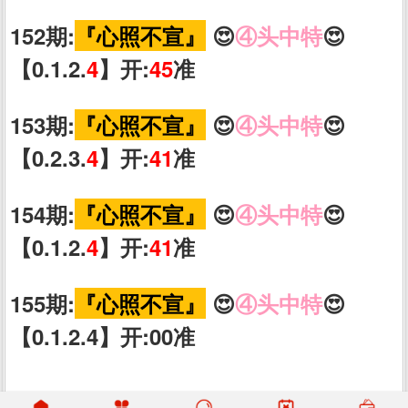
152期:
『心照不宣』
😍
④头中特
😍
【0.1.2.
4
】开:
45
准
153期:
『心照不宣』
😍
④头中特
😍
【0.2.3.
4
】开:
41
准
154期:
『心照不宣』
😍
④头中特
😍
【0.1.2.
4
】开:
41
准
155期:
『心照不宣』
😍
④头中特
😍
【0.1.2.4】开:00准