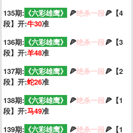
135期:
《六彩雄鹰》
🍕
绝杀一段
🍕【4
段】开:
牛30
准
136期:
《六彩雄鹰》
🍕
绝杀一段
🍕【3
段】开:
羊48
准
137期:
《六彩雄鹰》
🍕
绝杀一段
🍕【2
段】开:
蛇26
准
138期:
《六彩雄鹰》
🍕
绝杀一段
🍕【1
段】开:
马49
准
139期:
《六彩雄鹰》
🍕
绝杀一段
🍕【1