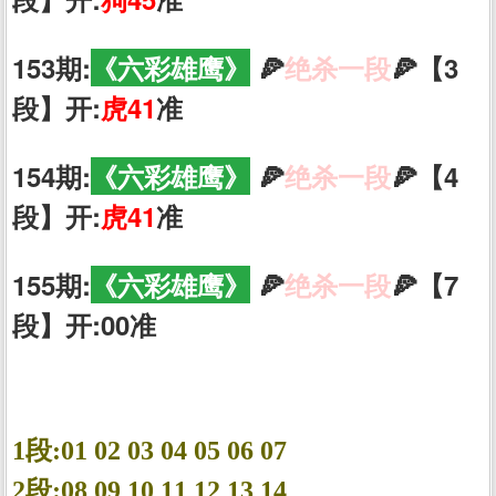
153期:
《六彩雄鹰》
🍕
绝杀一段
🍕【3
段】开:
虎41
准
154期:
《六彩雄鹰》
🍕
绝杀一段
🍕【4
段】开:
虎41
准
155期:
《六彩雄鹰》
🍕
绝杀一段
🍕【7
段】开:00准
1段:01 02 03 04 05 06 07
2段:08 09 10 11 12 13 14