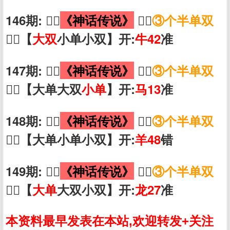
146期: 🧏‍♀️
《神话传说》
🧏‍♀️
③个半单双
🧏‍♀️【
大双
小单小双】开:
牛42
准
147期: 🧏‍♀️
《神话传说》
🧏‍♀️
③个半单双
🧏‍♀️【大单大双
小单
】开:
马13
准
148期: 🧏‍♀️
《神话传说》
🧏‍♀️
③个半单双
🧏‍♀️【大单小单小双】开:
羊48
错
149期: 🧏‍♀️
《神话传说》
🧏‍♀️
③个半单双
🧏‍♀️【
大单
大双小双】开:
龙27
准
本资料最早发表在本站,欢迎转发+关注