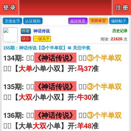
登 录
注 册
充值金币
认证规则
返回首页
关闭本页
编辑帖子
神话传说
历史记录
作者
级别
一级高手
21626
阅读:
次
155期：神话传说【③个半单双】〓 关注中奖
134期: 🧏‍♀️
《神话传说》
🧏‍♀️
③个半单双
🧏‍♀️【
大单
小单小双】开:
马37
准
135期: 🧏‍♀️
《神话传说》
🧏‍♀️
③个半单双
🧏‍♀️【
大双
小单小双】开:
牛30
准
136期: 🧏‍♀️
《神话传说》
🧏‍♀️
③个半单双
🧏‍♀️【大单
大双
小单】开:
羊48
准