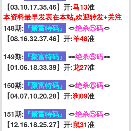
【03.10.17.35.46】开:
马13
准
本资料最早发表在本站,欢迎转发+关注
148期:
『聚富特码』
🪢
绝杀⑤码
🪢
【08.16.32.37.46】开:
羊48
准
149期:
『聚富特码』
🪢
绝杀⑤码
🪢
【01.06.18.33.39】开:
龙27
准
150期:
『聚富特码』
🪢
绝杀⑤码
🪢
【04.07.10.20.28】开:
狗09
准
151期:
『聚富特码』
🪢
绝杀⑤码
🪢
【12.16.18.25.27】开:
鼠31
准