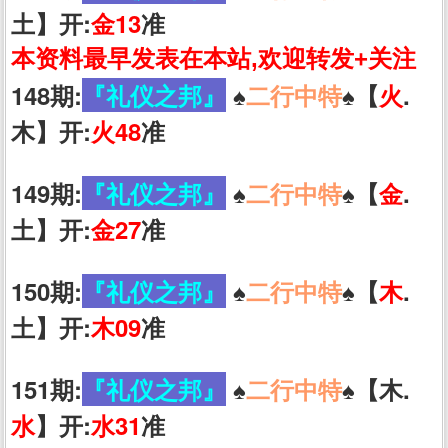
土】开:
金13
准
本资料最早发表在本站,欢迎转发+关注
148期:
『礼仪之邦』
♠️
二行中特
♠️【
火
.
木】开:
火48
准
149期:
『礼仪之邦』
♠️
二行中特
♠️【
金
.
土】开:
金27
准
150期:
『礼仪之邦』
♠️
二行中特
♠️【
木
.
土】开:
木09
准
151期:
『礼仪之邦』
♠️
二行中特
♠️【木.
水
】开:
水31
准