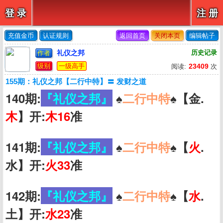
登 录
注 册
充值金币
认证规则
返回首页
关闭本页
编辑帖子
礼仪之邦
历史记录
作者
级别
一级高手
23409
阅读:
次
155期：礼仪之邦【二行中特】〓 发财之道
140期:
『礼仪之邦』
♠️
二行中特
♠️【金.
木
】开:
木16
准
141期:
『礼仪之邦』
♠️
二行中特
♠️【
火
.
水】开:
火33
准
142期:
『礼仪之邦』
♠️
二行中特
♠️【
水
.
土】开:
水23
准