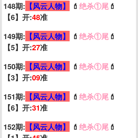
148期:
【风云人物】
💄
绝杀①尾
💄
【6】开:
48
准
149期:
【风云人物】
💄
绝杀①尾
💄
【5】开:
27
准
150期:
【风云人物】
💄
绝杀①尾
💄
【3】开:
09
准
151期:
【风云人物】
💄
绝杀①尾
💄
【6】开:
31
准
152期:
【风云人物】
💄
绝杀①尾
💄
【1】开:
45
准