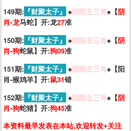
149期:
『财聚太子』
♠️
阴阳主三肖
♠️【
阴
肖
-
龙
马蛇】开:龙
27
准
150期:
『财聚太子』
♠️
阴阳主三肖
♠️【
阴
肖
-
狗
蛇鼠】开:
狗
09
准
151期:
『财聚太子』
♠️
阴阳主三肖
♠️【阳
肖-猴鸡羊】开:
鼠31
错
152期:
『财聚太子』
♠️
阴阳主三肖
♠️【
阴
肖
-
狗
蛇猪】开:
狗
45
准
本资料最早发表在本站,欢迎转发+关注