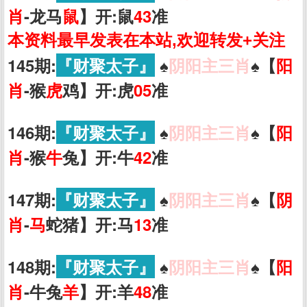
肖
-龙马
鼠
】开:鼠
43
准
本资料最早发表在本站,欢迎转发+关注
145期:
『财聚太子』
♠️
阴阳主三肖
♠️【
阳
肖
-猴
虎
鸡】开:虎
05
准
146期:
『财聚太子』
♠️
阴阳主三肖
♠️【
阳
肖
-猴
牛
兔】开:牛
42
准
147期:
『财聚太子』
♠️
阴阳主三肖
♠️【
阴
肖
-
马
蛇猪】开:马
13
准
148期:
『财聚太子』
♠️
阴阳主三肖
♠️【
阳
肖
-牛兔
羊
】开:羊
48
准