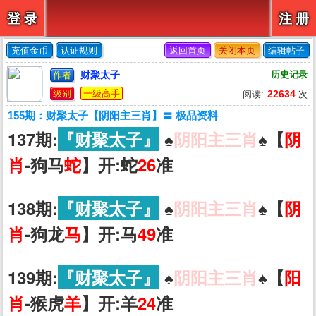
登 录
注 册
充值金币
认证规则
返回首页
关闭本页
编辑帖子
财聚太子
历史记录
作者
级别
一级高手
22634
阅读:
次
155期：财聚太子【阴阳主三肖】〓 极品资料
137期:
『财聚太子』
♠️
阴阳主三肖
♠️【
阴
肖
-狗马
蛇
】开:蛇
26
准
138期:
『财聚太子』
♠️
阴阳主三肖
♠️【
阴
肖
-狗龙
马
】开:马
49
准
139期:
『财聚太子』
♠️
阴阳主三肖
♠️【
阳
肖
-猴虎
羊
】开:羊
24
准