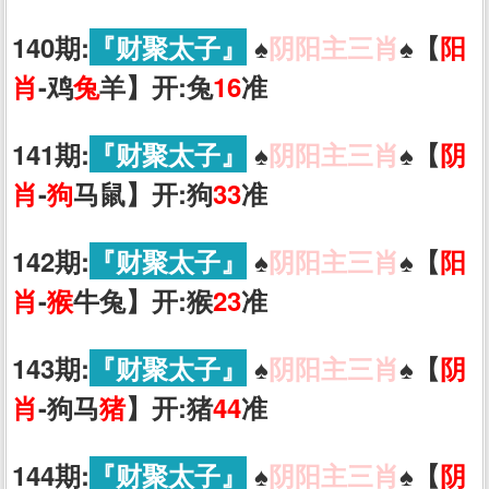
140期:
『财聚太子』
♠️
阴阳主三肖
♠️【
阳
肖
-鸡
兔
羊】开:兔
16
准
141期:
『财聚太子』
♠️
阴阳主三肖
♠️【
阴
肖
-
狗
马鼠】开:狗
33
准
142期:
『财聚太子』
♠️
阴阳主三肖
♠️【
阳
肖
-
猴
牛兔】开:猴
23
准
143期:
『财聚太子』
♠️
阴阳主三肖
♠️【
阴
肖
-狗马
猪
】开:猪
44
准
144期:
『财聚太子』
♠️
阴阳主三肖
♠️【
阴