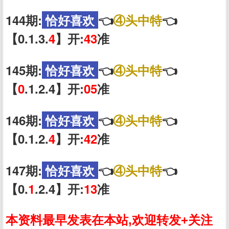
144期:
恰好喜欢
👈
④头中特
👈
【0.1.3.
4
】开:
43
准
145期:
恰好喜欢
👈
④头中特
👈
【
0
.1.2.4】开:
05
准
146期:
恰好喜欢
👈
④头中特
👈
【0.1.2.
4
】开:
42
准
147期:
恰好喜欢
👈
④头中特
👈
【0.
1
.2.4】开:
13
准
本资料最早发表在本站,欢迎转发+关注