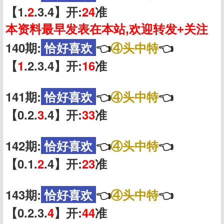
【1.
2
.3.4】开:
24
准
本资料最早发表在本站,欢迎转发+关注
140期:
恰好喜欢
👈
④头中特
👈
【
1
.2.3.4】开:
16
准
141期:
恰好喜欢
👈
④头中特
👈
【0.2.
3
.4】开:
33
准
142期:
恰好喜欢
👈
④头中特
👈
【0.1.
2
.4】开:
23
准
143期:
恰好喜欢
👈
④头中特
👈
【0.2.3.
4
】开:
44
准