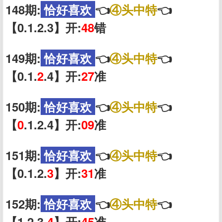
148期:
恰好喜欢
👈
④头中特
👈
【0.1.2.3】开:
48
错
149期:
恰好喜欢
👈
④头中特
👈
【0.1.
2
.4】开:
27
准
150期:
恰好喜欢
👈
④头中特
👈
【
0
.1.2.4】开:
09
准
151期:
恰好喜欢
👈
④头中特
👈
【0.1.2.
3
】开:
31
准
152期:
恰好喜欢
👈
④头中特
👈
【1.2.3.
4
】开:
45
准