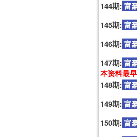
144期:
富
145期:
富
146期:
富
147期:
富
本资料最早
148期:
富
149期:
富
150期:
富