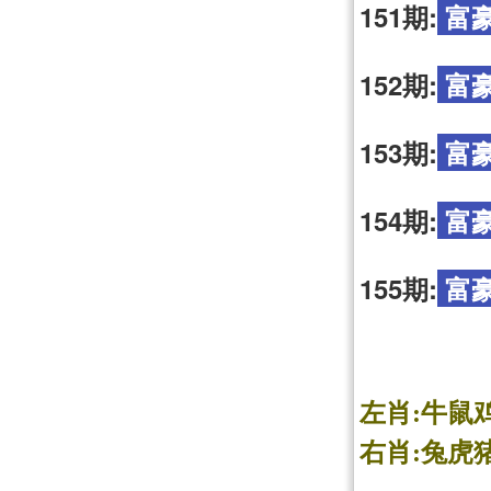
151期:
富
152期:
富
153期:
富
154期:
富
155期:
富
左肖:牛鼠
右肖:兔虎