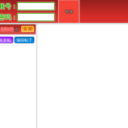
账号：
密码：
关 闭
26042
读
次
表新帖
编辑帖子